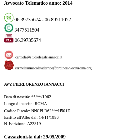
Avvocato Telematico anno: 2014
06.39735674 - 06.89511052
3477511504
06.39735674
carmela@studiolegaleiannacci.it
carmelaimmacolataderrico@ordineavvocatiroma.org
AVV. PIERLORENZO IANNACCI
Data di nascità
: **/**/1962
Luogo di nascita: ROMA
Codice Fiscale: NNCPLR62***H501E
Iscritto all'Albo dal: 14/11/1996
N. Iscrizione: A22319
Cassazionista dal: 29/05/2009