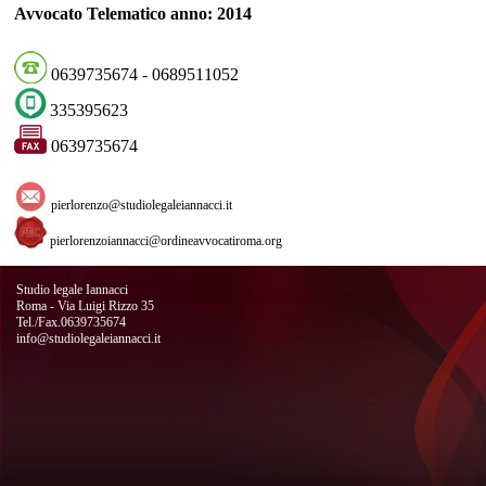
Avvocato Telematico anno: 2014
0639735674 - 0689511052
335395623
0639735674
pierlorenzo@studiolegaleiannacci.it
pierlorenzoiannacci@ordineavvocatiroma.org
Studio legale Iannacci
Roma - Via Luigi Rizzo 35
Tel./Fax.0639735674
info@studiolegaleiannacci.it