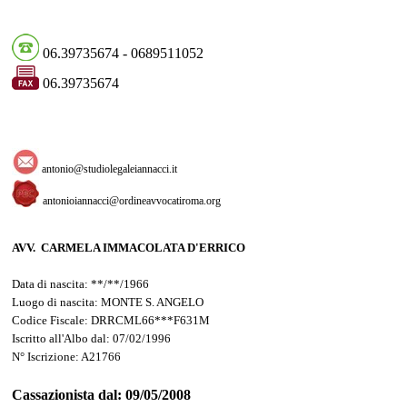
06.39735674 - 0689511052
06.39735674
antonio@studiolegaleiannacci.it
antonioiannacci@ordineavvocatiroma.org
AVV. CARMELA IMMACOLATA D'ERRICO
Data di nascita: **/**/1966
Luogo di nascita: MONTE S. ANGELO
Codice Fiscale: DRRCML66***F631M
Iscritto all'Albo dal: 07/02/1996
N° Iscrizione: A21766
Cassazionista dal: 09/05/2008